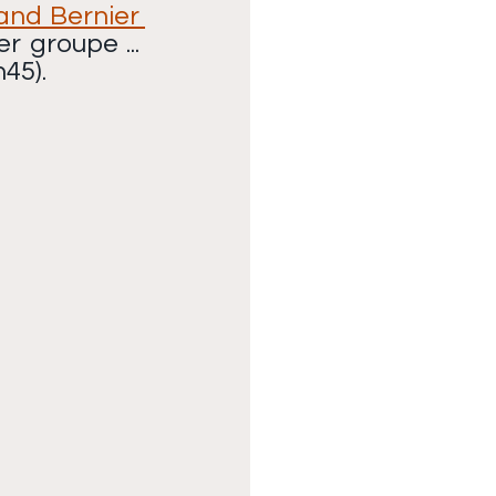
nd Bernier 
r groupe ... 
h45).