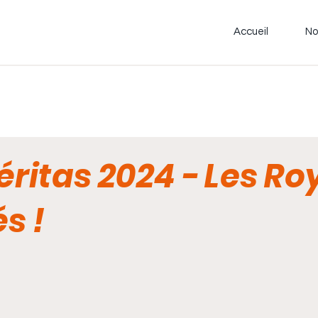
Accueil
No
éritas 2024 - Les R
s !