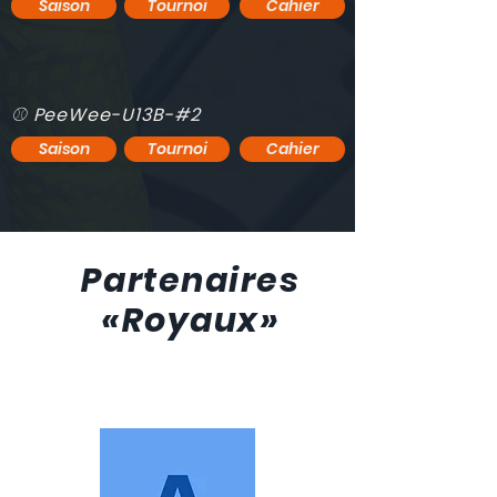
Saison
Tournoi
Cahier
⚾️ PeeWee-U13B-#2
Saison
Tournoi
Cahier
Partenaires
«Royaux»