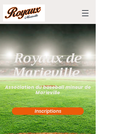
Royaux de
Marieville
Association du baseball mineur de
Marieville
Inscriptions