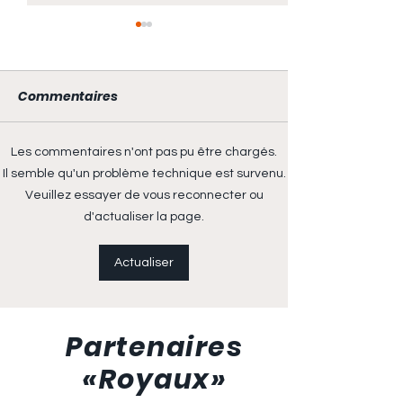
Commentaires
Les commentaires n'ont pas pu être chargés.
ANNULÉE - Journée
Horaire extéri
Il semble qu'un problème technique est survenu.
Royale 2026
Évaluations
Veuillez essayer de vous reconnecter ou
d'actualiser la page.
Actualiser
Partenaires
«Royaux»